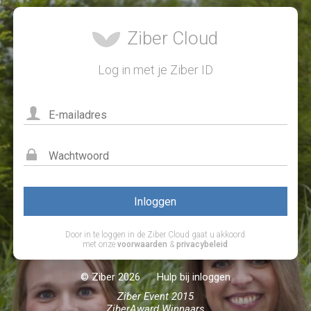
Ziber Cloud
Log in met je Ziber ID
Door in te loggen in de Ziber Cloud gaat u akkoord
met onze
voorwaarden
&
privacybeleid
© Ziber 2026
Hulp bij inloggen
Ziber Event 2015
ZiberAward Winnaars